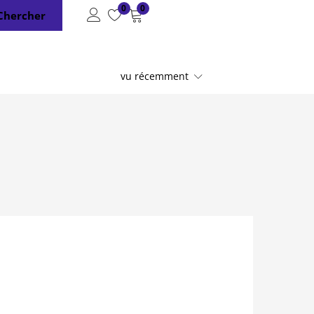
0
0
Chercher
vu récemment