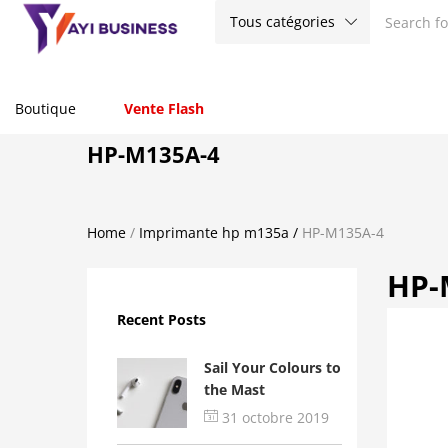
Tous catégories
Boutique
Vente Flash
HP-M135A-4
Home
/
Imprimante hp m135a
/
HP-M135A-4
HP-
Recent Posts
Sail Your Colours to
the Mast
31 octobre 2019