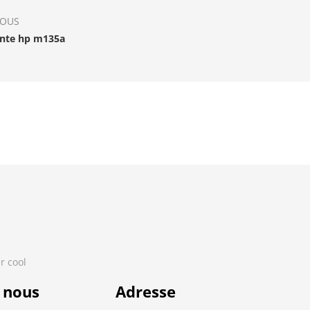
IOUS
nte hp m135a
r cool
 nous
Adresse