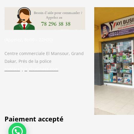
(Appelez, 8H00 – 22H00)
Centre commerciale El Mansour, Grand
Dakar, Prés de la police
contact@yayibusiness.com
Bonjour. En quoi puis-je vous aider ?
( Vous souhaitez acheter un produit ?
Dites-le moi ?)
Paiement accepté