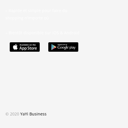
– Rapide et simple pour faire du
shopping n’importe où
– Bientôt disponible sur iOS & Android
© 2020
YaYi Business